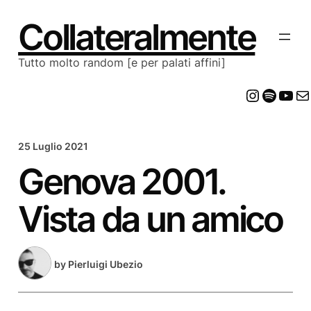
Vai
al
Collateralmente
contenuto
Tutto molto random [e per palati affini]
Insta
Spot
Yo
E
25 Luglio 2021
Genova 2001.
Vista da un amico
by
Pierluigi Ubezio