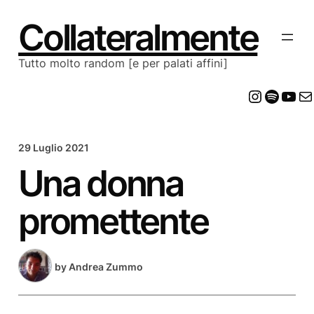
Vai
al
Collateralmente
contenuto
Tutto molto random [e per palati affini]
Insta
Spot
Yo
E
29 Luglio 2021
Una donna
promettente
by
Andrea Zummo