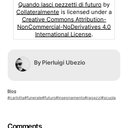
Quando lasci pezzetti di futuro
by
Collateralmente
is licensed under a
Creative Commons Attribution-
NonCommercial-NoDerivatives 4.0
International License
.
By
Pierluigi Ubezio
Blog
carlotta
funerale
futuro
insegnamento
ragazzi
scuola
Comments