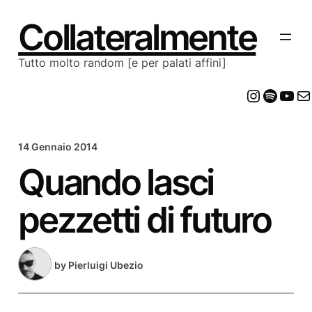
Vai
al
Collateralmente
contenuto
Tutto molto random [e per palati affini]
Insta
Spot
Yo
E
14 Gennaio 2014
Quando lasci
pezzetti di futuro
by
Pierluigi Ubezio