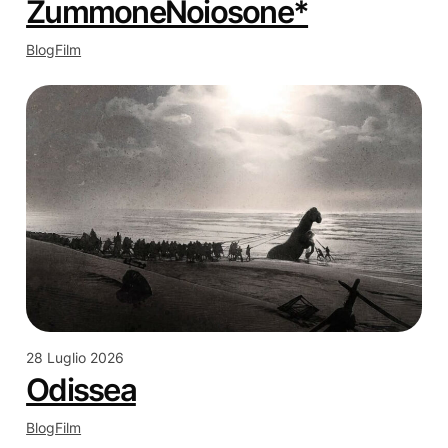
ZummoneNoiosone*
Blog
Film
28 Luglio 2026
Odissea
Blog
Film