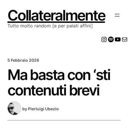
Vai
al
Collateralmente
contenuto
Tutto molto random [e per palati affini]
Insta
Spot
Yo
E
5 Febbraio 2026
Ma basta con ‘sti
contenuti brevi
by
Pierluigi Ubezio