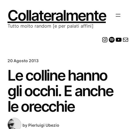
Vai
al
Collateralmente
contenuto
Tutto molto random [e per palati affini]
Insta
Spot
Yo
E
20 Agosto 2013
Le colline hanno
gli occhi. E anche
le orecchie
by
Pierluigi Ubezio