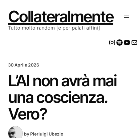
Vai
al
Collateralmente
contenuto
Tutto molto random [e per palati affini]
Insta
Spot
Yo
E
30 Aprile 2026
L’AI non avrà mai
una coscienza.
Vero?
by
Pierluigi Ubezio