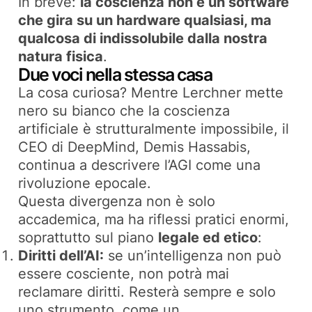
In breve:
la coscienza non è un software
che gira su un hardware qualsiasi, ma
qualcosa di indissolubile dalla nostra
natura fisica
.
Due voci nella stessa casa
La cosa curiosa? Mentre Lerchner mette
nero su bianco che la coscienza
artificiale è strutturalmente impossibile, il
CEO di DeepMind, Demis Hassabis,
continua a descrivere l’AGI come una
rivoluzione epocale.
Questa divergenza non è solo
accademica, ma ha riflessi pratici enormi,
soprattutto sul piano
legale ed etico
:
Diritti dell’AI:
se un’intelligenza non può
essere cosciente, non potrà mai
reclamare diritti. Resterà sempre e solo
uno strumento, come un