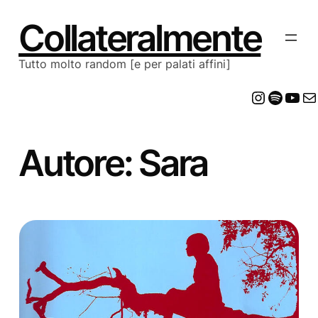
Vai
al
Collateralmente
contenuto
Tutto molto random [e per palati affini]
Insta
Spot
Yo
E
Autore:
Sara