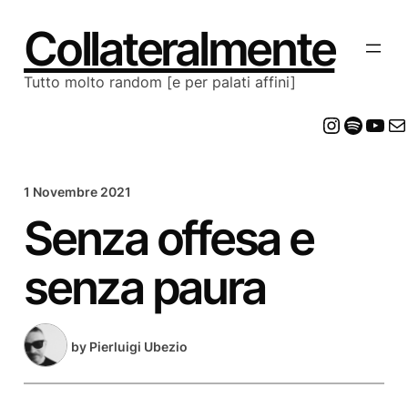
Vai
al
Collateralmente
contenuto
Tutto molto random [e per palati affini]
Insta
Spot
Yo
E
1 Novembre 2021
Senza offesa e
senza paura
by
Pierluigi Ubezio