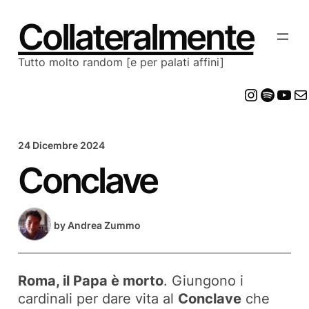
Vai
al
Collateralmente
contenuto
Tutto molto random [e per palati affini]
Insta
Spot
Yo
E
24 Dicembre 2024
Conclave
by
Andrea Zummo
Roma, il Papa è morto
. Giungono i
cardinali per dare vita al
Conclave
che