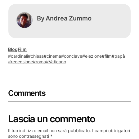
By
Andrea Zummo
Blog
Film
cardinali
chiesa
cinema
conclave
elezione
film
papà
recensione
roma
Vaticano
Comments
Lascia un commento
Il tuo indirizzo email non sarà pubblicato.
I campi obbligatori
sono contrassegnati
*