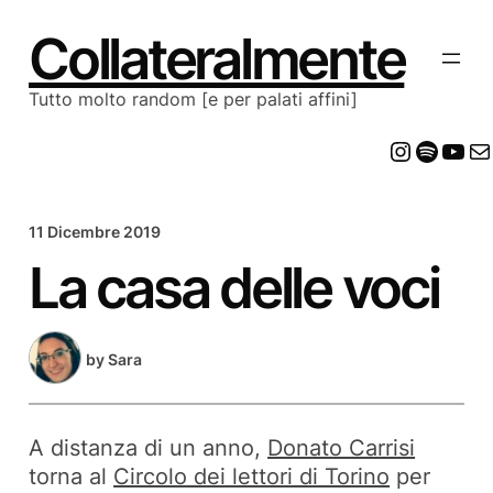
Vai
al
Collateralmente
contenuto
Tutto molto random [e per palati affini]
Insta
Spot
Yo
E
11 Dicembre 2019
La casa delle voci
by
Sara
A distanza di un anno,
Donato Carrisi
torna al
Circolo dei lettori di Torino
per