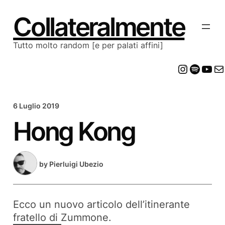
Vai
al
Collateralmente
contenuto
Tutto molto random [e per palati affini]
Insta
Spot
Yo
E
6 Luglio 2019
Hong Kong
by
Pierluigi Ubezio
Ecco un nuovo articolo dell’itinerante
fratello di Zummone.