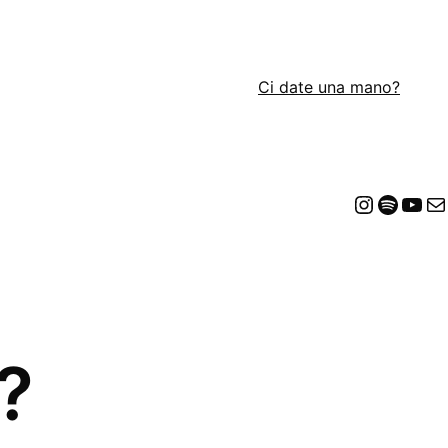
Ci date una mano?
Insta
Spot
Yo
E
?