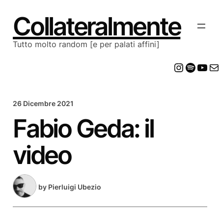
Vai
al
Collateralmente
contenuto
Tutto molto random [e per palati affini]
Insta
Spot
Yo
E
26 Dicembre 2021
Fabio Geda: il
video
by
Pierluigi Ubezio