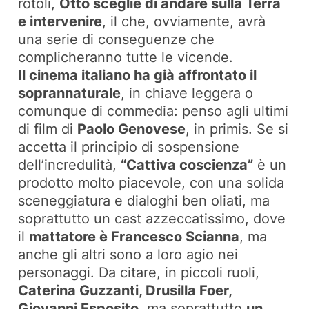
rotoli,
Otto sceglie di andare sulla Terra
e intervenire
, il che, ovviamente, avrà
una serie di conseguenze che
complicheranno tutte le vicende.
Il cinema italiano ha già affrontato il
soprannaturale
, in chiave leggera o
comunque di commedia: penso agli ultimi
di film di
Paolo Genovese
, in primis. Se si
accetta il
principio di sospensione
dell’incredulità
,
“Cattiva coscienza”
è un
prodotto molto piacevole, con una solida
sceneggiatura e dialoghi ben oliati, ma
soprattutto un cast azzeccatissimo, dove
il
mattatore è Francesco Scianna
, ma
anche gli altri sono a loro agio nei
personaggi. Da citare, in piccoli ruoli,
Caterina Guzzanti, Drusilla Foer,
Giovanni Esposito
, ma soprattutto
un