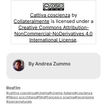
Cattiva coscienza
by
Collateralmente
is licensed under a
Creative Commons Attribution-
NonCommercial-NoDerivatives 4.0
International License
.
By
Andrea Zummo
Blog
Film
cattiva coscienza
cinema
cinema italiano
coscienza
filippo scicchitano
film
francesco scianna
recensione
soprannaturale