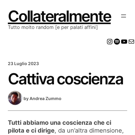
Vai
al
Collateralmente
contenuto
Tutto molto random [e per palati affini]
Insta
Spot
Yo
E
23 Luglio 2023
Cattiva coscienza
by
Andrea Zummo
Tutti abbiamo una coscienza che ci
pilota e ci dirige
, da un’altra dimensione,