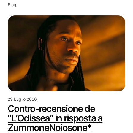
Blog
29 Luglio 2026
Contro-recensione de
“L’Odissea” in risposta a
ZummoneNoiosone*