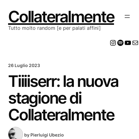
Vai
al
Collateralmente
contenuto
Tutto molto random [e per palati affini]
Insta
Spot
Yo
E
26 Luglio 2023
Tiiiiserr: la nuova
stagione di
Collateralmente
by
Pierluigi Ubezio