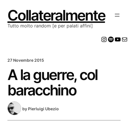
Vai
al
Collateralmente
contenuto
Tutto molto random [e per palati affini]
Insta
Spot
Yo
E
27 Novembre 2015
A la guerre, col
baracchino
by
Pierluigi Ubezio