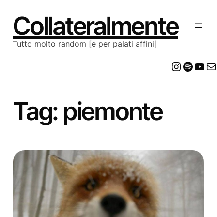
Vai
al
Collateralmente
contenuto
Tutto molto random [e per palati affini]
Insta
Spot
Yo
E
Tag:
piemonte