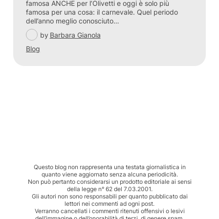
famosa ANCHE per l’Olivetti e oggi è solo più
famosa per una cosa: il carnevale. Quel periodo
dell’anno meglio conosciuto…
by
Barbara Gianola
Blog
Questo blog non rappresenta una testata giornalistica in
quanto viene aggiornato senza alcuna periodicità.
Non può pertanto considerarsi un prodotto editoriale ai sensi
della legge n° 62 del 7.03.2001.
Gli autori non sono responsabili per quanto pubblicato dai
lettori nei commenti ad ogni post.
Verranno cancellati i commenti ritenuti offensivi o lesivi
dell’immagine o dell’onorabilità di terzi, di genere spam,