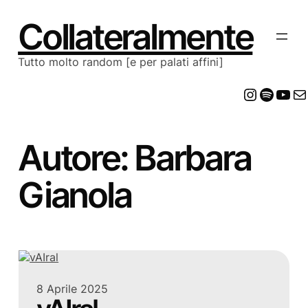
Vai
al
Collateralmente
contenuto
Tutto molto random [e per palati affini]
Insta
Spot
Yo
E
Autore:
Barbara
Gianola
8 Aprile 2025