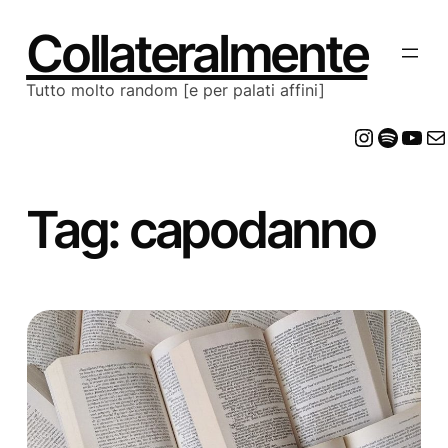
Vai
al
Collateralmente
contenuto
Tutto molto random [e per palati affini]
Insta
Spot
Yo
E
Tag:
capodanno