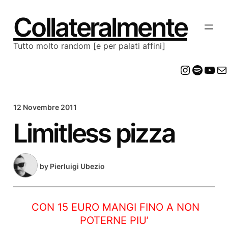
Vai
al
Collateralmente
contenuto
Tutto molto random [e per palati affini]
Insta
Spot
Yo
E
12 Novembre 2011
Limitless pizza
by
Pierluigi Ubezio
CON 15 EURO MANGI FINO A NON
POTERNE PIU’