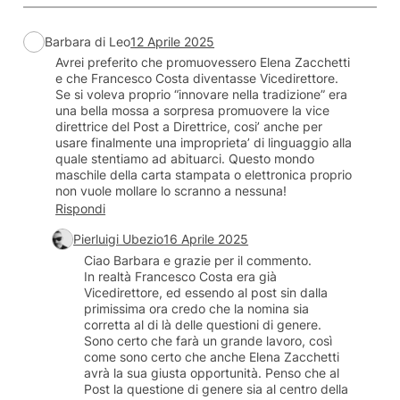
Barbara di Leo
12 Aprile 2025
Avrei preferito che promuovessero Elena Zacchetti
e che Francesco Costa diventasse Vicedirettore.
Se si voleva proprio “innovare nella tradizione” era
una bella mossa a sorpresa promuovere la vice
direttrice del Post a Direttrice, cosi’ anche per
usare finalmente una improprieta’ di linguaggio alla
quale stentiamo ad abituarci. Questo mondo
maschile della carta stampata o elettronica proprio
non vuole mollare lo scranno a nessuna!
Rispondi
Pierluigi Ubezio
16 Aprile 2025
Ciao Barbara e grazie per il commento.
In realtà Francesco Costa era già
Vicedirettore, ed essendo al post sin dalla
primissima ora credo che la nomina sia
corretta al di là delle questioni di genere.
Sono certo che farà un grande lavoro, così
come sono certo che anche Elena Zacchetti
avrà la sua giusta opportunità. Penso che al
Post la questione di genere sia al centro della