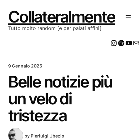
Vai
al
Collateralmente
contenuto
Tutto molto random [e per palati affini]
Insta
Spot
Yo
E
9 Gennaio 2025
Belle notizie più
un velo di
tristezza
by
Pierluigi Ubezio