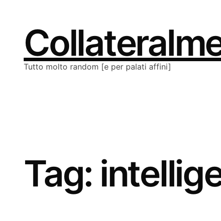
Vai
al
contenuto
Collateralm
Tutto molto random [e per palati affini]
Tag:
intellig