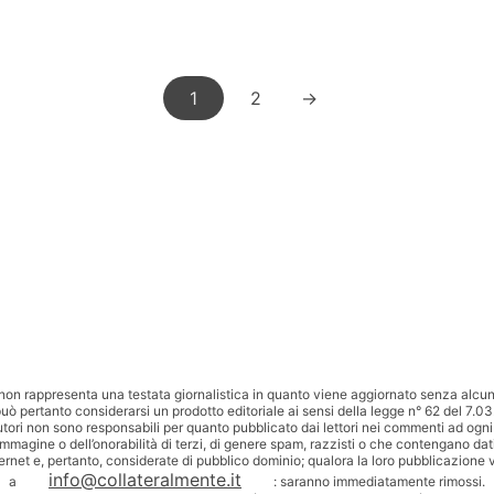
1
2
→
non rappresenta una testata giornalistica in quanto viene aggiornato senza alcuna
uò pertanto considerarsi un prodotto editoriale ai sensi della legge n° 62 del 7.03
utori non sono responsabili per quanto pubblicato dai lettori nei commenti ad ogni
’immagine o dell’onorabilità di terzi, di genere spam, razzisti o che contengano dat
ternet e, pertanto, considerate di pubblico dominio; qualora la loro pubblicazione v
info@collateralmente.it
a
: saranno immediatamente rimossi.