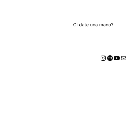
Ci date una mano?
Insta
Spot
Yo
E