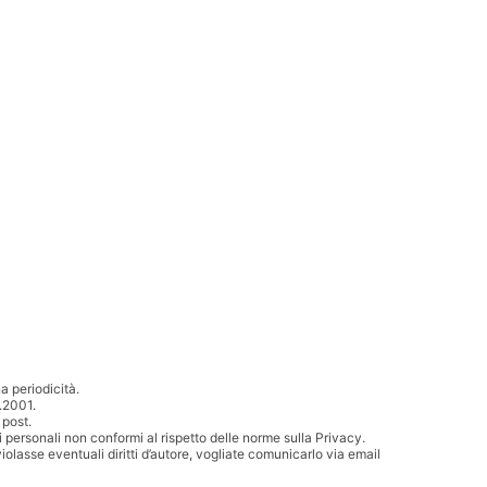
 periodicità.
.2001.
 post.
i personali non conformi al rispetto delle norme sulla Privacy.
iolasse eventuali diritti d’autore, vogliate comunicarlo via email