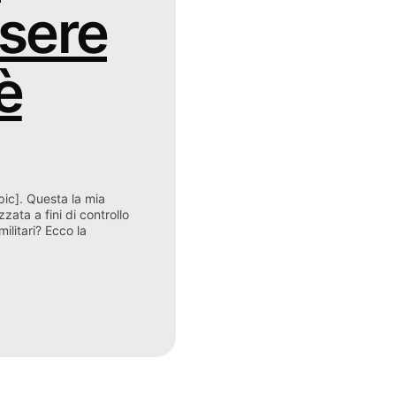
ssere
è
opic]. Questa la mia
zata a fini di controllo
ilitari? Ecco la