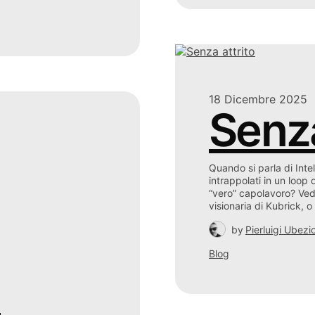
18 Dicembre 2025
Senza
Quando si parla di Intel
intrappolati in un loop
“vero” capolavoro? Ved
visionaria di Kubrick, 
by
Pierluigi Ubezi
Blog
a