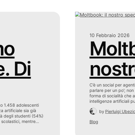
10 Febbraio 2026
mo
Moltb
e. Di
nost
C’è un social per agent
parlare per un po’; no
forma di socialità che a
intelligenze artificiali
to 1.458 adolescenti
a artificiale sia già
by
Pierluigi Ubezi
tà degli studenti (54%)
i scolastici, mentre…
Blog