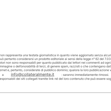
non rappresenta una testata giornalistica in quanto viene aggiornato senza alcuna
uò pertanto considerarsi un prodotto editoriale ai sensi della legge n° 62 del 7.03
utori non sono responsabili per quanto pubblicato dai lettori nei commenti ad ogni
’immagine o dell’onorabilità di terzi, di genere spam, razzisti o che contengano dat
ternet e, pertanto, considerate di pubblico dominio; qualora la loro pubblicazione v
info@collateralmente.it
a
: saranno immediatamente rimossi.
responsabili dei siti collegati tramite link né del loro contenuto che può essere so