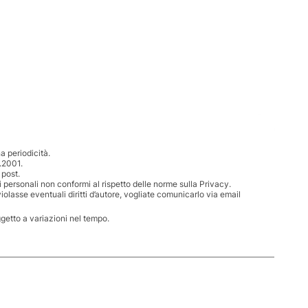
 periodicità.
.2001.
 post.
i personali non conformi al rispetto delle norme sulla Privacy.
iolasse eventuali diritti d’autore, vogliate comunicarlo via email
ggetto a variazioni nel tempo.