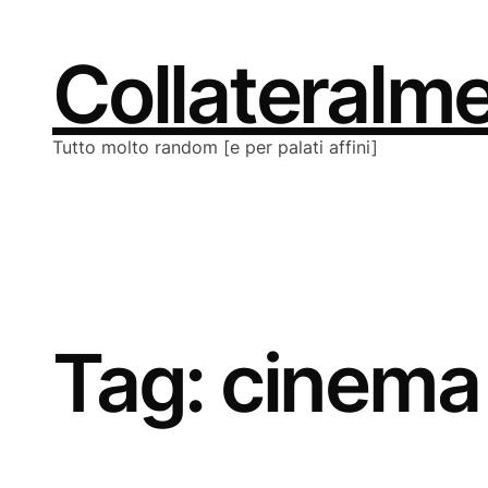
Vai
al
contenuto
Collateralm
Tutto molto random [e per palati affini]
Tag:
cinema