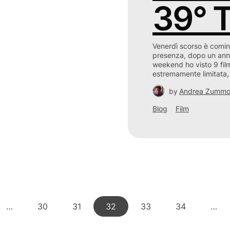
39° 
Venerdì scorso è cominci
presenza, dopo un anno
weekend ho visto 9 fil
estremamente limitata
by
Andrea Zumm
Blog
Film
…
30
31
32
33
34
…