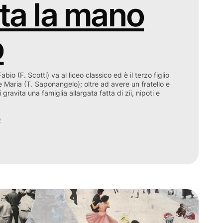
ata la mano
o
bio (F. Scotti) va al liceo classico ed è il terzo figlio
 e Maria (T. Saponangelo); oltre ad avere un fratello e
i gravita una famiglia allargata fatta di zii, nipoti e
o