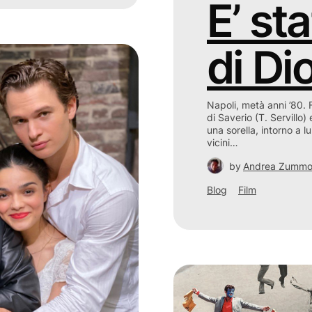
E’ st
di Di
Napoli, metà anni ’80. Fa
di Saverio (T. Servillo)
una sorella, intorno a lu
vicini…
by
Andrea Zumm
Blog
Film