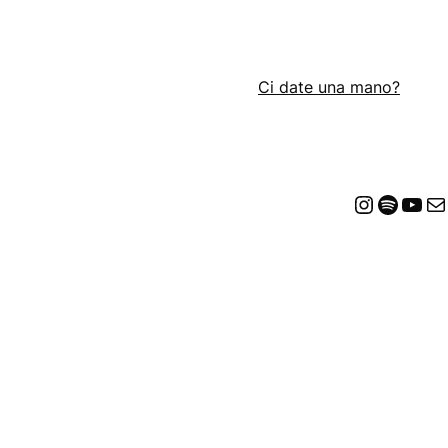
Ci date una mano?
Insta
Spot
Yo
E