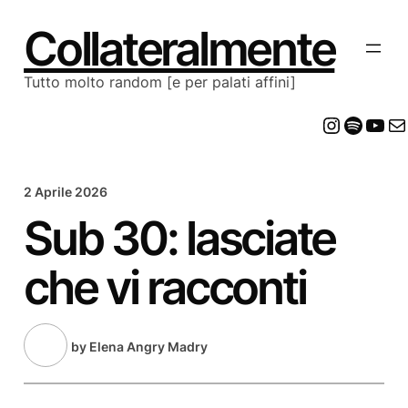
Vai
al
Collateralmente
contenuto
Tutto molto random [e per palati affini]
Insta
Spot
Yo
E
2 Aprile 2026
Sub 30: lasciate
che vi racconti
by
Elena Angry Madry