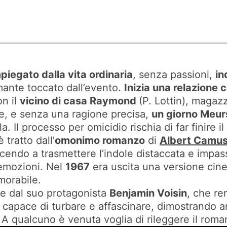
piegato dalla vita ordinaria
, senza passioni,
in
ante toccato dall’evento.
Inizia una relazione 
on il
vicino di casa Raymond
(P. Lottin), magazz
ze, e senza una ragione precisa,
un giorno Meur
. Il processo per omicidio rischia di far finire 
 tratto dall’
omonimo romanzo
di
Albert Camu
scendo a trasmettere l’indole distaccata e impas
emozioni. Nel
1967
era uscita una versione cin
morabile.
re dal suo protagonista
Benjamin Voisin
, che re
a capace di turbare e affascinare, dimostrando 
. A qualcuno è venuta voglia di rileggere il ro