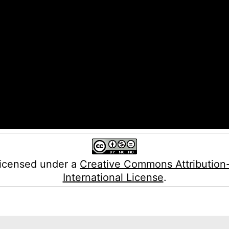
licensed under a
Creative Commons Attribution
International License
.