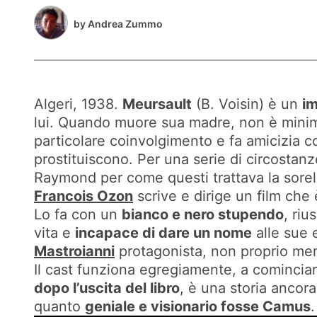
by
Andrea Zummo
Algeri, 1938.
Meursault
(B. Voisin) è un
im
lui. Quando muore sua madre, non è minim
particolare coinvolgimento e fa amicizia c
prostituiscono. Per una serie di circostan
Raymond per come questi trattava la sorella
Francois Ozon
scrive e dirige un film che è
Lo fa con un
bianco e nero stupendo
, riu
vita e
incapace di dare un nome
alle sue 
Mastroianni
protagonista, non proprio me
Il cast funziona egregiamente, a comincia
dopo l’uscita del libro
, è una storia ancor
quanto
geniale e visionario fosse Camus