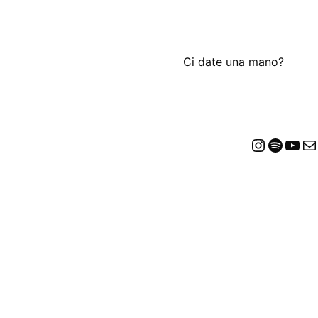
Ci date una mano?
Insta
Spot
Yo
E