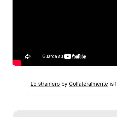
Lo straniero
by
Collateralmente
is 