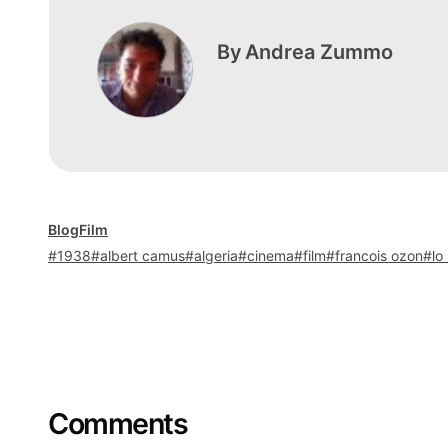
By
Andrea Zummo
Blog
Film
1938
albert camus
algeria
cinema
film
francois ozon
lo
Comments