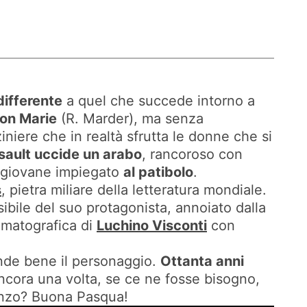
differente
a quel che succede intorno a
con Marie
(R. Marder), ma senza
iniere che in realtà sfrutta le donne che si
sault uccide un arabo
, rancoroso con
il giovane impiegato
al patibolo
.
s
, pietra miliare della letteratura mondiale.
sibile del suo protagonista, annoiato dalla
ematografica di
Luchino Visconti
con
nde bene il personaggio.
Ottanta anni
ancora una volta, se ce ne fosse bisogno,
manzo? Buona Pasqua!