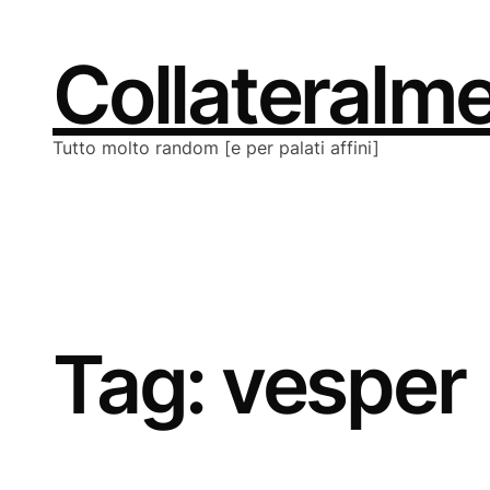
Vai
al
contenuto
Collateralm
Tutto molto random [e per palati affini]
Tag:
vesper