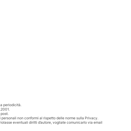
 periodicità.
.2001.
 post.
i personali non conformi al rispetto delle norme sulla Privacy.
iolasse eventuali diritti d’autore, vogliate comunicarlo via email