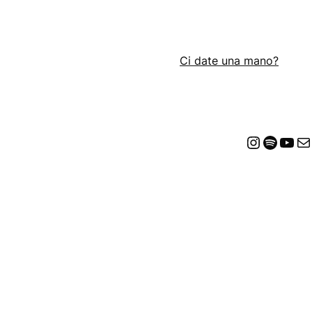
Ci date una mano?
Insta
Spot
Yo
E