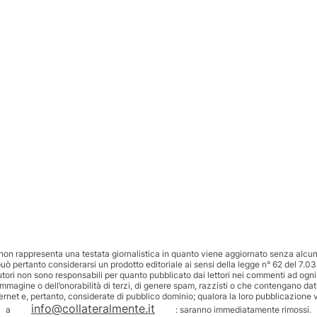
non rappresenta una testata giornalistica in quanto viene aggiornato senza alcuna
uò pertanto considerarsi un prodotto editoriale ai sensi della legge n° 62 del 7.03
utori non sono responsabili per quanto pubblicato dai lettori nei commenti ad ogni
’immagine o dell’onorabilità di terzi, di genere spam, razzisti o che contengano dat
ternet e, pertanto, considerate di pubblico dominio; qualora la loro pubblicazione v
info@collateralmente.it
a
: saranno immediatamente rimossi.