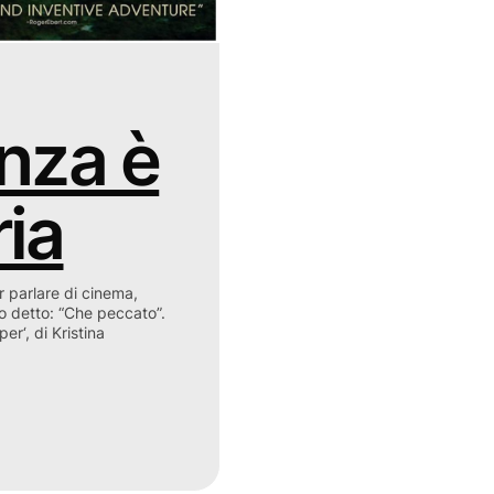
nza è
ia
parlare di cinema,
ho detto: “Che peccato”.
er‘, di Kristina