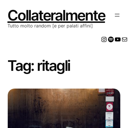
Vai
al
Collateralmente
contenuto
Tutto molto random [e per palati affini]
Insta
Spot
Yo
E
Tag:
ritagli