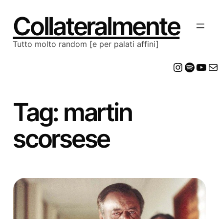
Vai
al
Collateralmente
contenuto
Tutto molto random [e per palati affini]
Insta
Spot
Yo
E
Tag:
martin
scorsese