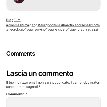
Blog
Film
cinema
film
gangster
goodfellas
martin scorsese
morte
necrologio
paul sorvino
paulie cicero
quei bravi ragazzi
Comments
Lascia un commento
Il tuo indirizzo email non sarà pubblicato.
I campi obbligatori
sono contrassegnati
*
Commento
*