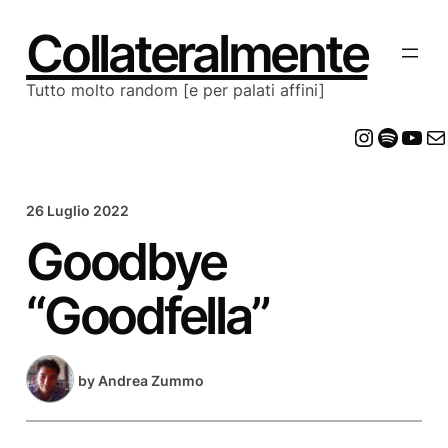
Vai
al
Collateralmente
contenuto
Tutto molto random [e per palati affini]
Insta
Spot
Yo
E
26 Luglio 2022
Goodbye
“Goodfella”
by
Andrea Zummo