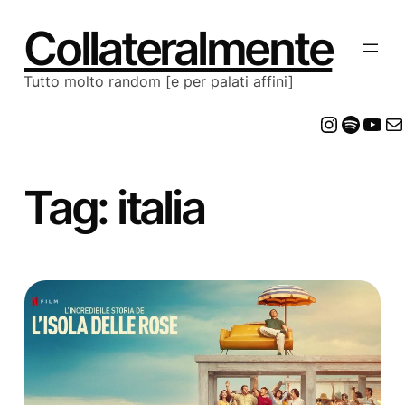
Vai
al
Collateralmente
contenuto
Tutto molto random [e per palati affini]
Insta
Spot
Yo
E
Tag:
italia