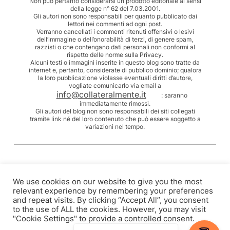
Non può pertanto considerarsi un prodotto editoriale ai sensi
della legge n° 62 del 7.03.2001.
Gli autori non sono responsabili per quanto pubblicato dai
lettori nei commenti ad ogni post.
Verranno cancellati i commenti ritenuti offensivi o lesivi
dell’immagine o dell’onorabilità di terzi, di genere spam,
razzisti o che contengano dati personali non conformi al
rispetto delle norme sulla Privacy.
Alcuni testi o immagini inserite in questo blog sono tratte da
internet e, pertanto, considerate di pubblico dominio; qualora
la loro pubblicazione violasse eventuali diritti d’autore,
vogliate comunicarlo via email a
info@collateralmente.it
: saranno
immediatamente rimossi.
Gli autori del blog non sono responsabili dei siti collegati
tramite link né del loro contenuto che può essere soggetto a
variazioni nel tempo.
We use cookies on our website to give you the most
relevant experience by remembering your preferences
and repeat visits. By clicking “Accept All”, you consent
to the use of ALL the cookies. However, you may visit
"Cookie Settings" to provide a controlled consent.