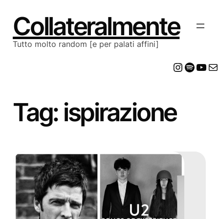
Vai
al
Collateralmente
contenuto
Tutto molto random [e per palati affini]
Insta
Spot
Yo
E
Tag:
ispirazione