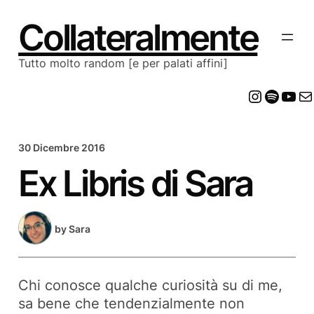
Vai
al
Collateralmente
contenuto
Tutto molto random [e per palati affini]
Insta
Spot
Yo
E
30 Dicembre 2016
Ex Libris di Sara
by
Sara
Chi conosce qualche curiosità su di me,
sa bene che tendenzialmente non