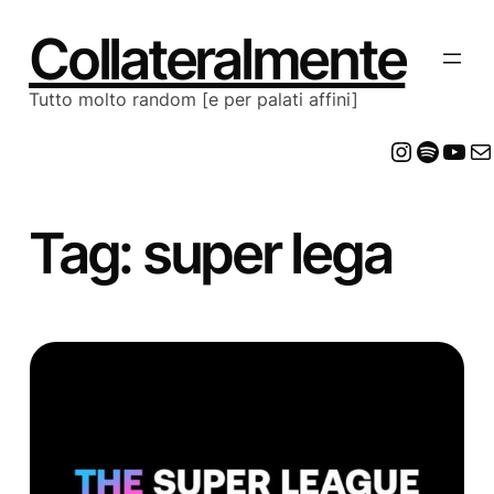
Vai
al
Collateralmente
contenuto
Tutto molto random [e per palati affini]
Insta
Spot
Yo
E
Tag:
super lega