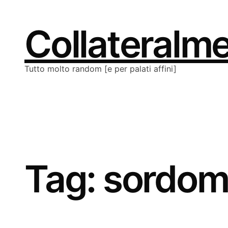
Vai
al
contenuto
Collateralm
Tutto molto random [e per palati affini]
Tag:
sordom