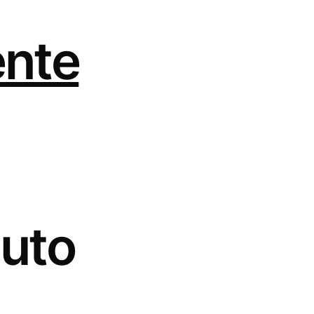
ente
uto