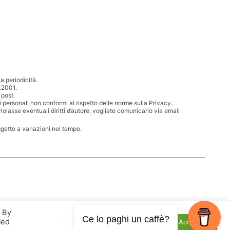
 periodicità.
.2001.
 post.
i personali non conformi al rispetto delle norme sulla Privacy.
iolasse eventuali diritti d’autore, vogliate comunicarlo via email
ggetto a variazioni nel tempo.
. By
Ce lo paghi un caffè?
led
Cookie Settings
Accept All