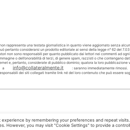
non rappresenta una testata giornalistica in quanto viene aggiornato senza alcuna
uò pertanto considerarsi un prodotto editoriale ai sensi della legge n° 62 del 7.03
utori non sono responsabili per quanto pubblicato dai lettori nei commenti ad ogni
’immagine o dell’onorabilità di terzi, di genere spam, razzisti o che contengano dat
ternet e, pertanto, considerate di pubblico dominio; qualora la loro pubblicazione v
info@collateralmente.it
a
: saranno immediatamente rimossi.
responsabili dei siti collegati tramite link né del loro contenuto che può essere so
t experience by remembering your preferences and repeat visits
ies. However, you may visit "Cookie Settings" to provide a control