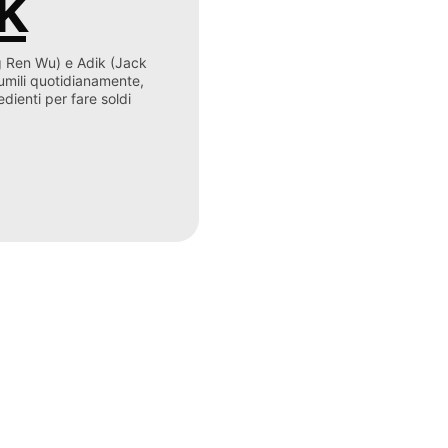
k
g Ren Wu) e Adik (Jack
 umili quotidianamente,
dienti per fare soldi