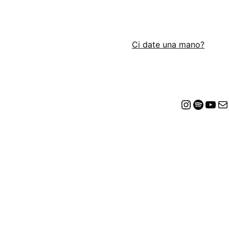
Ci date una mano?
Insta
Spot
Yo
E