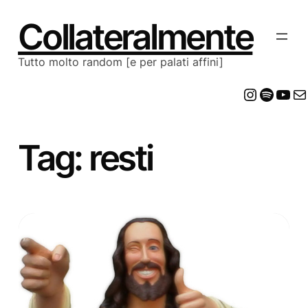
Vai
al
Collateralmente
contenuto
Tutto molto random [e per palati affini]
Insta
Spot
Yo
E
Tag:
resti