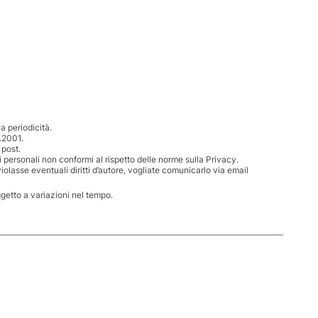
 periodicità.
.2001.
 post.
i personali non conformi al rispetto delle norme sulla Privacy.
iolasse eventuali diritti d’autore, vogliate comunicarlo via email
ggetto a variazioni nel tempo.