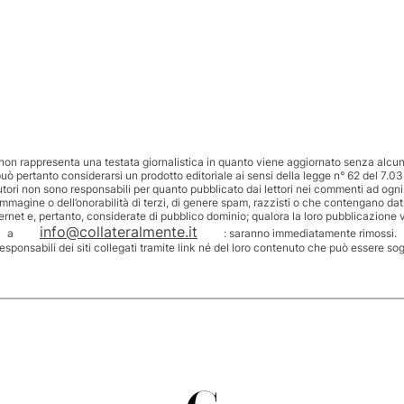
non rappresenta una testata giornalistica in quanto viene aggiornato senza alcuna
uò pertanto considerarsi un prodotto editoriale ai sensi della legge n° 62 del 7.03
utori non sono responsabili per quanto pubblicato dai lettori nei commenti ad ogni
’immagine o dell’onorabilità di terzi, di genere spam, razzisti o che contengano dat
ternet e, pertanto, considerate di pubblico dominio; qualora la loro pubblicazione v
info@collateralmente.it
a
: saranno immediatamente rimossi.
responsabili dei siti collegati tramite link né del loro contenuto che può essere so