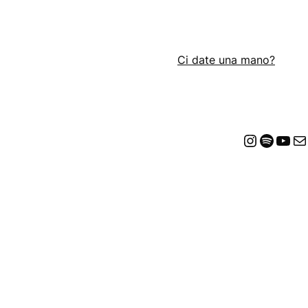
Ci date una mano?
Insta
Spot
Yo
E