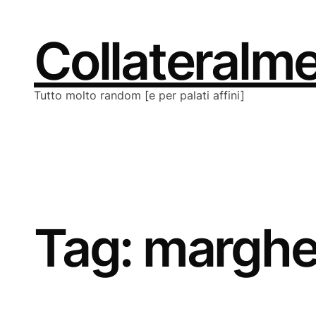
Vai
al
contenuto
Collateralm
Tutto molto random [e per palati affini]
Tag:
margher