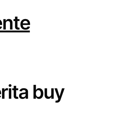
ente
ita buy