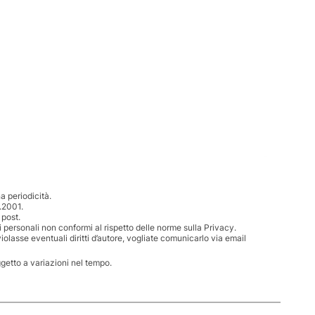
 periodicità.
.2001.
 post.
i personali non conformi al rispetto delle norme sulla Privacy.
iolasse eventuali diritti d’autore, vogliate comunicarlo via email
ggetto a variazioni nel tempo.