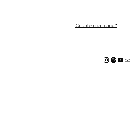
Ci date una mano?
Insta
Spot
Yo
E