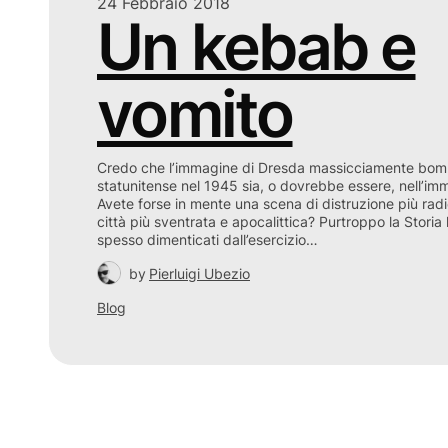
24 Febbraio 2018
Un kebab e
vomito
Credo che l’immagine di Dresda massicciamente bomb
statunitense nel 1945 sia, o dovrebbe essere, nell’imm
Avete forse in mente una scena di distruzione più ra
città più sventrata e apocalittica? Purtroppo la Storia 
spesso dimenticati dall’esercizio…
by
Pierluigi Ubezio
Blog