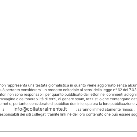
non rappresenta una testata giornalistica in quanto viene aggiornato senza alcuna
uò pertanto considerarsi un prodotto editoriale ai sensi della legge n° 62 del 7.03
utori non sono responsabili per quanto pubblicato dai lettori nei commenti ad ogni
’immagine o dell’onorabilità di terzi, di genere spam, razzisti o che contengano dat
ternet e, pertanto, considerate di pubblico dominio; qualora la loro pubblicazione v
info@collateralmente.it
a
: saranno immediatamente rimossi.
responsabili dei siti collegati tramite link né del loro contenuto che può essere so