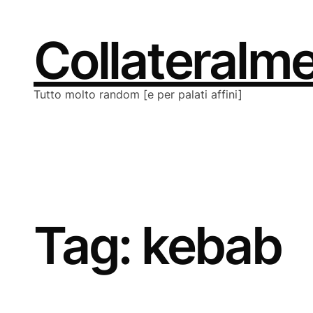
Vai
al
contenuto
Collateralm
Tutto molto random [e per palati affini]
Tag:
kebab