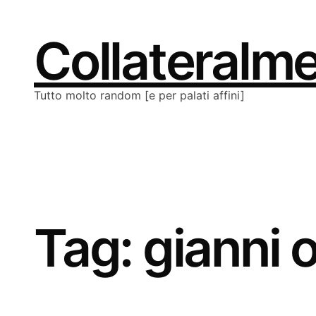
Vai
al
contenuto
Collateralm
Tutto molto random [e per palati affini]
Tag:
gianni o