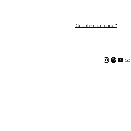
Ci date una mano?
Insta
Spot
Yo
E