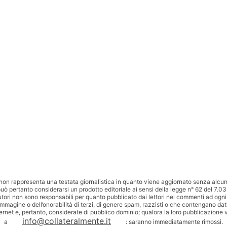
non rappresenta una testata giornalistica in quanto viene aggiornato senza alcuna
uò pertanto considerarsi un prodotto editoriale ai sensi della legge n° 62 del 7.03
utori non sono responsabili per quanto pubblicato dai lettori nei commenti ad ogni
’immagine o dell’onorabilità di terzi, di genere spam, razzisti o che contengano dat
ternet e, pertanto, considerate di pubblico dominio; qualora la loro pubblicazione v
info@collateralmente.it
a
: saranno immediatamente rimossi.