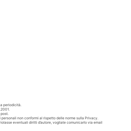
 periodicità.
.2001.
 post.
i personali non conformi al rispetto delle norme sulla Privacy.
iolasse eventuali diritti d’autore, vogliate comunicarlo via email