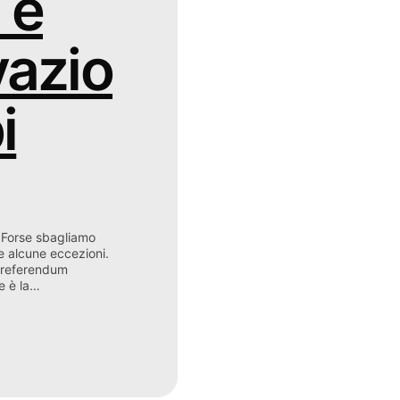
 e
azio
i
. Forse sbagliamo
e alcune eccezioni.
i referendum
e è la…