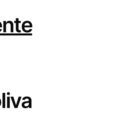
ente
liva