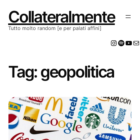
Vai
al
Collateralmente
contenuto
Tutto molto random [e per palati affini]
Insta
Spot
Yo
E
Tag:
geopolitica