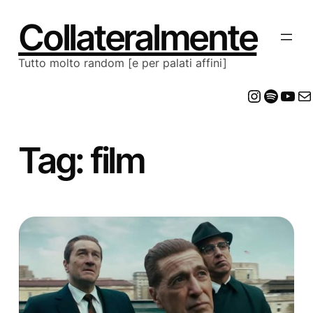
Vai
al
Collateralmente
contenuto
Tutto molto random [e per palati affini]
Insta
Spot
Yo
E
Tag:
film