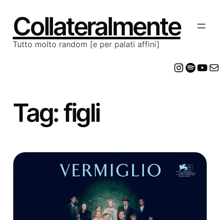
Vai
al
Collateralmente
contenuto
Tutto molto random [e per palati affini]
Insta
Spot
Yo
E
Tag:
figli