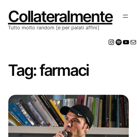
Vai
al
Collateralmente
contenuto
Tutto molto random [e per palati affini]
Insta
Spot
Yo
E
Tag:
farmaci