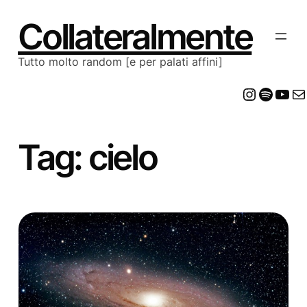
Vai
al
Collateralmente
contenuto
Tutto molto random [e per palati affini]
Insta
Spot
Yo
E
Tag:
cielo