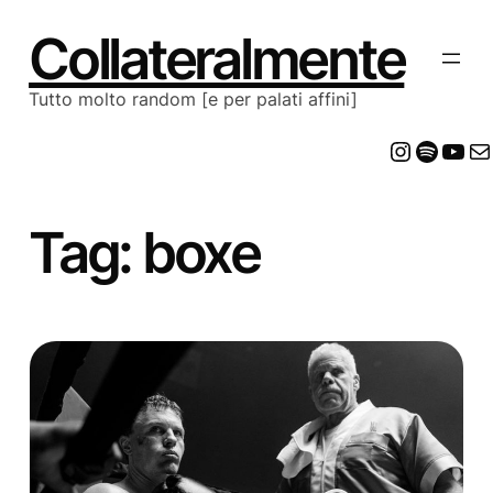
Vai
al
Collateralmente
contenuto
Tutto molto random [e per palati affini]
Insta
Spot
Yo
E
Tag:
boxe