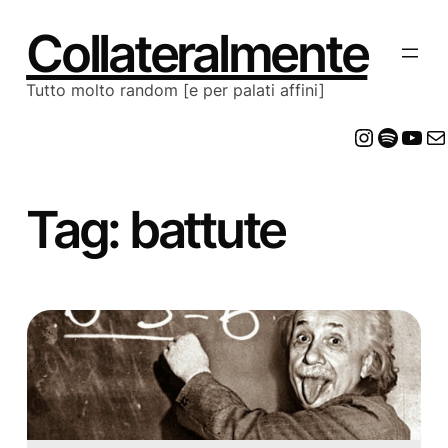
Vai
al
Collateralmente
contenuto
Tutto molto random [e per palati affini]
Insta
Spot
Yo
E
Tag:
battute