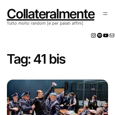
Vai
al
Collateralmente
contenuto
Tutto molto random [e per palati affini]
Insta
Spot
Yo
E
Tag:
41 bis