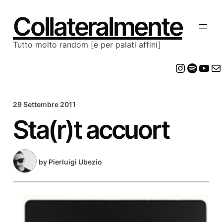
Vai
al
Collateralmente
contenuto
Tutto molto random [e per palati affini]
Insta
Spot
Yo
E
29 Settembre 2011
Sta(r)t accuort
by
Pierluigi Ubezio