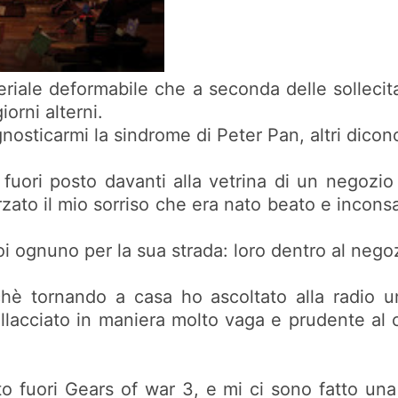
teriale deformabile che a seconda delle sollecita
orni alterni.
ticarmi la sindrome di Peter Pan, altri dicono c
ori posto davanti alla vetrina di un negozio d
ato il mio sorriso che era nato beato e inconsa
i ognuno per la sua strada: loro dentro al negoz
nchè tornando a casa ho ascoltato alla radio 
allacciato in maniera molto vaga e prudente a
 fuori Gears of war 3, e mi ci sono fatto un