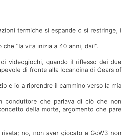
zioni termiche si espande o si restringe, i
he “la vita inizia a 40 anni, dai!”.
i videogiochi, quando il riflesso dei due
pevole di fronte alla locandina di Gears of
io e io a riprendre il cammino verso la mia
un conduttore che parlava di ciò che non
l concetto della morte, argomento che pare
a risata; no, non aver giocato a GoW3 non