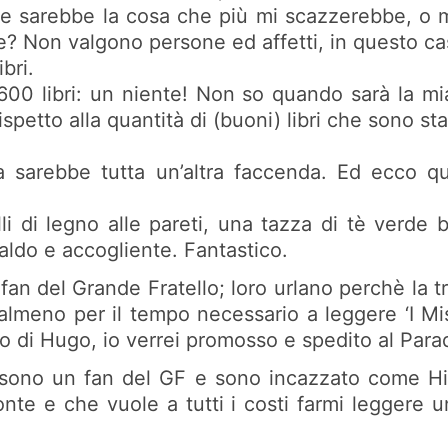
e sarebbe la cosa che più mi scazzerebbe, o m
e? Non valgono persone ed affetti, in questo ca
bri.
00 libri: un niente! Non so quando sarà la mia o
tto alla quantità di (buoni) libri che sono stati
ra sarebbe tutta un’altra faccenda. Ed ecco q
i di legno alle pareti, una tazza di tè verde
aldo e accogliente. Fantastico.
 fan del Grande Fratello; loro urlano perchè la t
 almeno per il tempo necessario a leggere ‘I Mis
o di Hugo, io verrei promosso e spedito al Parad
 sono un fan del GF e sono incazzato come Hit
nte e che vuole a tutti i costi farmi leggere un