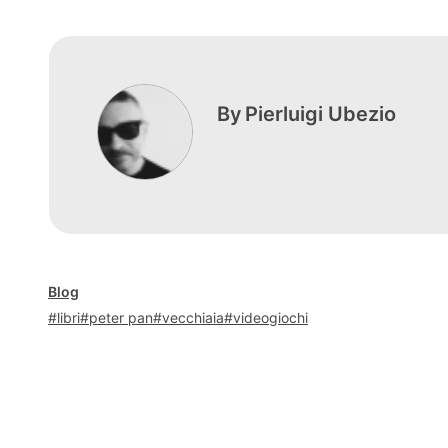
By
Pierluigi Ubezio
Blog
libri
peter pan
vecchiaia
videogiochi