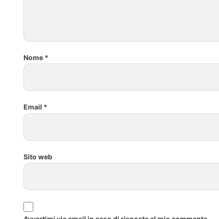
Nome
*
Email
*
Sito web
Avvertimi via email in caso di risposte al mio commento.