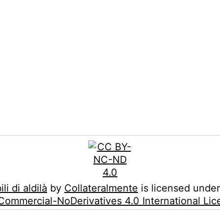
i di aldilà
by
Collateralmente
is licensed unde
ommercial-NoDerivatives 4.0 International Lic