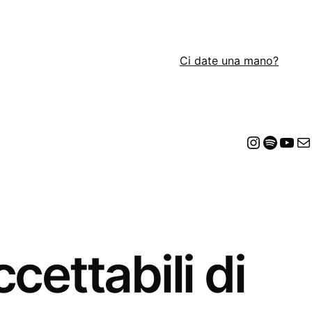
Ci date una mano?
Insta
Spot
Yo
E
cettabili di