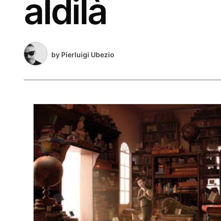
aldilà
by
Pierluigi Ubezio