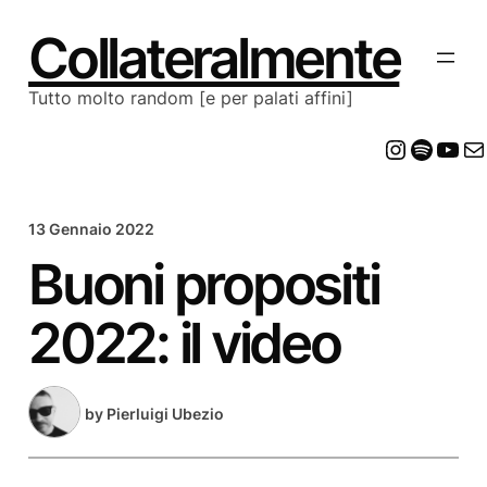
Vai
al
Collateralmente
contenuto
Tutto molto random [e per palati affini]
Insta
Spot
Yo
E
13 Gennaio 2022
Buoni propositi
2022: il video
by
Pierluigi Ubezio