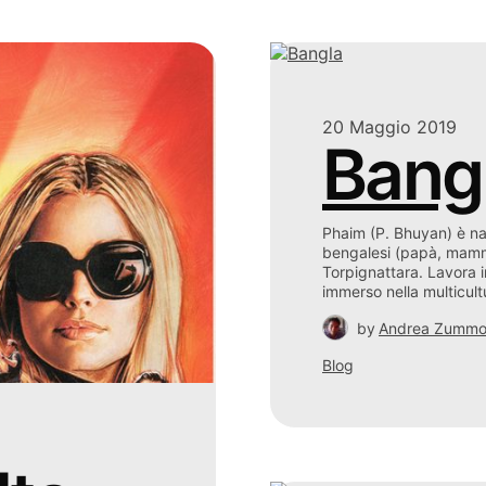
20 Maggio 2019
Bang
Phaim (P. Bhuyan) è nat
bengalesi (papà, mamma 
Torpignattara. Lavora 
immerso nella multicult
by
Andrea Zumm
Blog