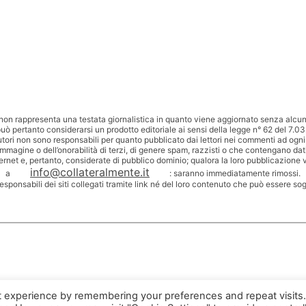
non rappresenta una testata giornalistica in quanto viene aggiornato senza alcuna
uò pertanto considerarsi un prodotto editoriale ai sensi della legge n° 62 del 7.03
utori non sono responsabili per quanto pubblicato dai lettori nei commenti ad ogni
’immagine o dell’onorabilità di terzi, di genere spam, razzisti o che contengano dat
ternet e, pertanto, considerate di pubblico dominio; qualora la loro pubblicazione v
info@collateralmente.it
a
: saranno immediatamente rimossi.
responsabili dei siti collegati tramite link né del loro contenuto che può essere so
t experience by remembering your preferences and repeat visits