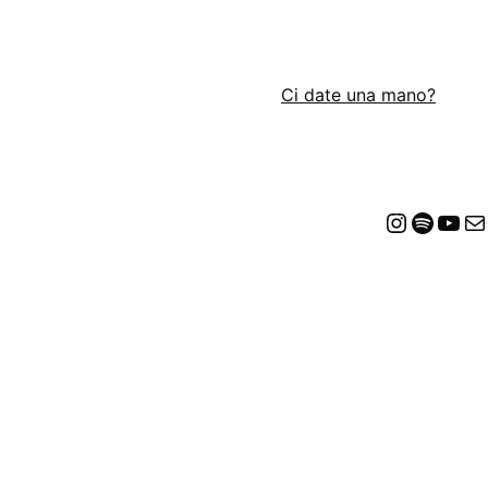
Ci date una mano?
Insta
Spot
Yo
E