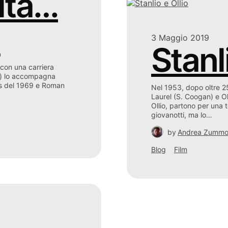
lta…
d
3 Maggio 2019
Stanl
 con una carriera
tt) lo accompagna
es del 1969 e Roman
Nel 1953, dopo oltre 25
Laurel (S. Coogan) e Ol
Ollio, partono per una t
giovanotti, ma lo…
by
Andrea Zumm
Blog
Film