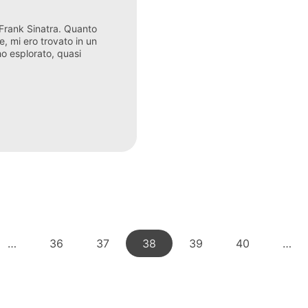
Frank Sinatra. Quanto
e, mi ero trovato in un
ho esplorato, quasi
…
36
37
38
39
40
…